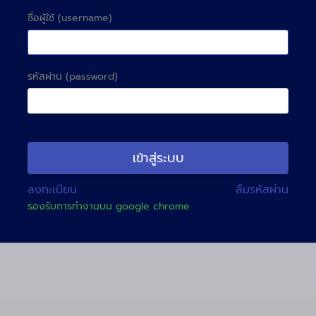
ชื่อผู้ใช้ (username)
รหัสผ่าน (password)
เข้าสู่ระบบ
ลงทะเบียน
ลืมรหัสผ่าน
รองรับการทํางานบน google chrome